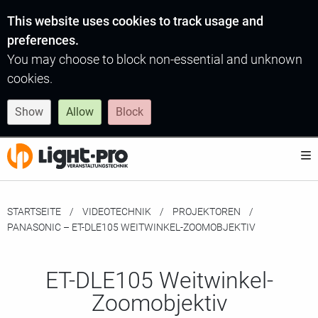
This website uses cookies to track usage and
preferences.
You may choose to block non-essential and unknown
cookies.
Show
Allow
Block
STARTSEITE
VIDEOTECHNIK
PROJEKTOREN
MOMENTAN:
PANASONIC – ET-DLE105 WEITWINKEL-ZOOMOBJEKTIV
ET-DLE105 Weitwinkel-
Zoomobjektiv