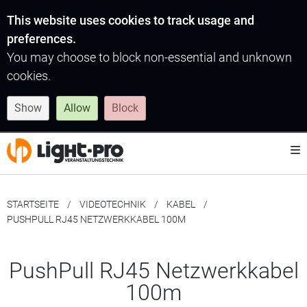
This website uses cookies to track usage and
preferences.
You may choose to block non-essential and unknown
cookies.
Show
Allow
Block
STARTSEITE
VIDEOTECHNIK
KABEL
MOMENTAN:
PUSHPULL RJ45 NETZWERKKABEL 100M
PushPull RJ45 Netzwerkkabel
100m