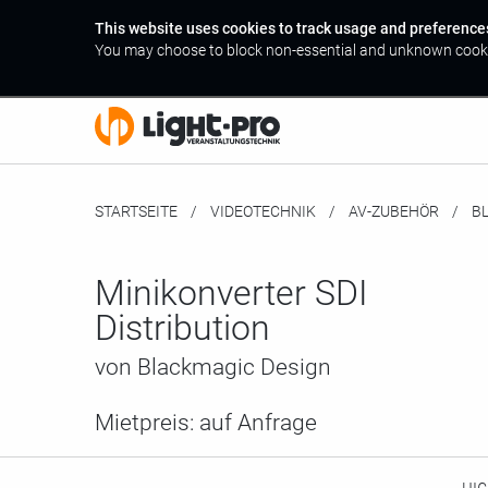
This website uses cookies to track usage and preference
You may choose to block non-essential and unknown cook
STARTSEITE
VIDEOTECHNIK
AV-ZUBEHÖR
M
B
Minikonverter SDI
Distribution
von Blackmagic Design
Mietpreis:
auf Anfrage