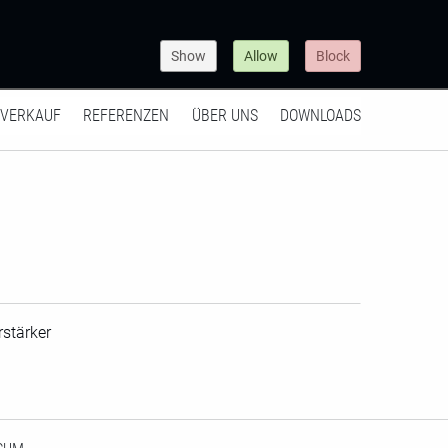
Show
Allow
Block
VERKAUF
REFERENZEN
ÜBER UNS
DOWNLOADS
rstärker