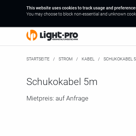
This website uses cookies to track usage and preference
You may choose to block non-essential and unknown cook
STARTSEITE
STROM
KABEL
MOMENTAN:
SCHUKOKABEL 
Schukokabel 5m
Mietpreis:
auf Anfrage