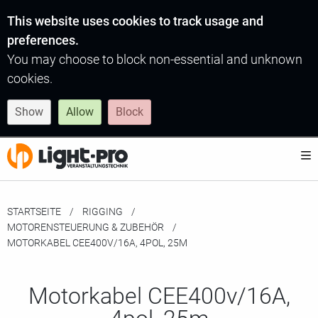
This website uses cookies to track usage and
preferences.
You may choose to block non-essential and unknown
cookies.
Show
Allow
Block
STARTSEITE
RIGGING
MOTORENSTEUERUNG & ZUBEHÖR
MOMENTAN:
MOTORKABEL CEE400V/16A, 4POL, 25M
Motorkabel CEE400v/16A,