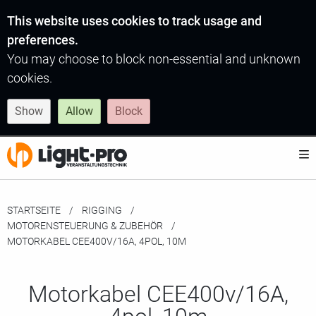
This website uses cookies to track usage and
preferences.
You may choose to block non-essential and unknown
cookies.
Show
Allow
Block
STARTSEITE
RIGGING
MOTORENSTEUERUNG & ZUBEHÖR
MOMENTAN:
MOTORKABEL CEE400V/16A, 4POL, 10M
Motorkabel CEE400v/16A,