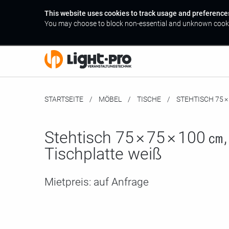
This website uses cookies to track usage and preference
You may choose to block non-essential and unknown cook
STARTSEITE
MÖBEL
TISCHE
MOMENTAN:
STEHTISCH 75 × 
Stehtisch 75 × 75 × 100 ㎝,
Tischplatte weiß
Mietpreis:
auf Anfrage