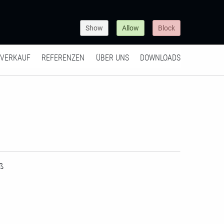
Show
Allow
Block
VERKAUF
REFERENZEN
ÜBER UNS
DOWNLOADS
ß