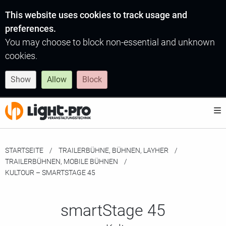
This website uses cookies to track usage and
preferences.
You may choose to block non-essential and unknown
cookies.
Show
Allow
Block
STARTSEITE
TRAILERBÜHNE, BÜHNEN, LAYHER
TRAILERBÜHNEN, MOBILE BÜHNEN
MOMENTAN:
KULTOUR – SMARTSTAGE 45
smartStage 45