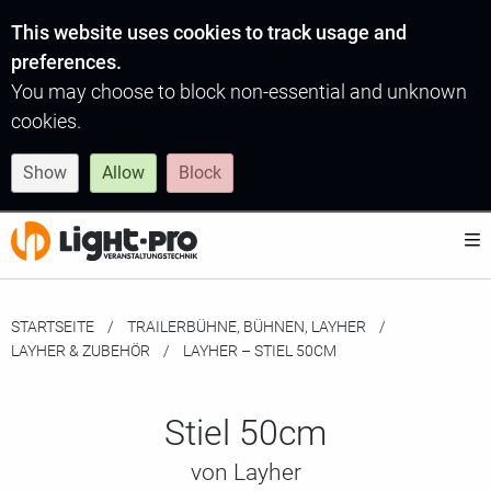
This website uses cookies to track usage and
preferences.
You may choose to block non-essential and unknown
cookies.
Show
Allow
Block
STARTSEITE
TRAILERBÜHNE, BÜHNEN, LAYHER
LAYHER & ZUBEHÖR
MOMENTAN:
LAYHER – STIEL 50CM
Stiel 50cm
von Layher