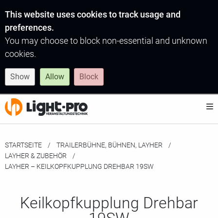
This website uses cookies to track usage and
preferences.
You may choose to block non-essential and unknown
cookies.
Show
Allow
Block
STARTSEITE
TRAILERBÜHNE, BÜHNEN, LAYHER
LAYHER & ZUBEHÖR
MOMENTAN:
LAYHER – KEILKOPFKUPPLUNG DREHBAR 19SW
Keilkopfkupplung Drehbar