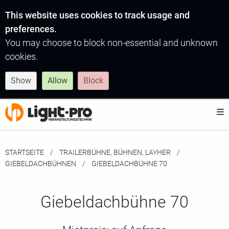
This website uses cookies to track usage and
preferences.
You may choose to block non-essential and unknown
cookies.
Show
Allow
Block
STARTSEITE
TRAILERBÜHNE, BÜHNEN, LAYHER
GIEBELDACHBÜHNEN
MOMENTAN:
GIE­BEL­DACH­BÜH­NE 70
Gie­bel­dach­büh­ne 70