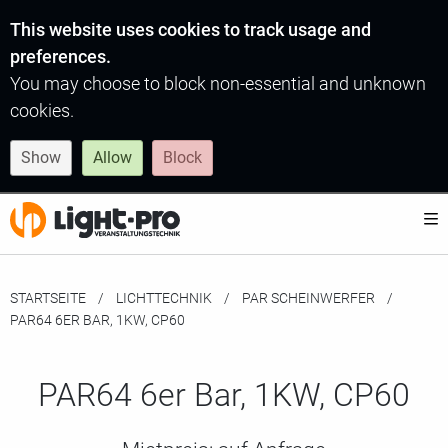
This website uses cookies to track usage and
preferences.
You may choose to block non-essential and unknown
cookies.
Show
Allow
Block
STARTSEITE
LICHTTECHNIK
PAR SCHEINWERFER
MOMENTAN:
PAR64 6ER BAR, 1KW, CP60
PAR64 6er Bar, 1KW, CP60